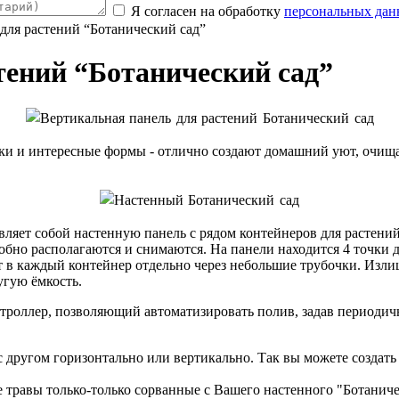
Я согласен на обработку
персональных да
 для растений “Ботанический сад”
тений “Ботанический сад”
тики и интересные формы - отлично создают домашний уют, очи
вляет собой настенную панель с рядом контейнеров для растени
обно располагаются и снимаются. На панели находится 4 точки 
ет в каждый контейнер отдельно через небольшие трубочки. Из
угую ёмкость.
роллер, позволяющий автоматизировать полив, задав периодичн
с другом горизонтально или вертикально. Так вы можете создат
е травы только-только сорванные с Вашего настенного "Ботаниче